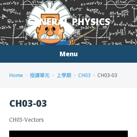
Skip to content
GENERAL PHYSICS
普通物理
Menu
Home
授課單元
上學期
CH03
CH03-03
CH03-03
CH03-Vectors