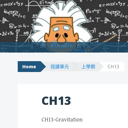
Skip to content
Home
授課單元
上學期
CH13
CH13
CH13-Gravitation