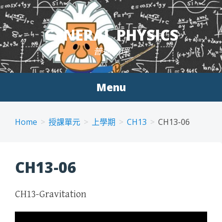
Skip to content
GENERAL PHYSICS
普通物理
Menu
Home
授課單元
上學期
CH13
CH13-06
CH13-06
CH13-Gravitation