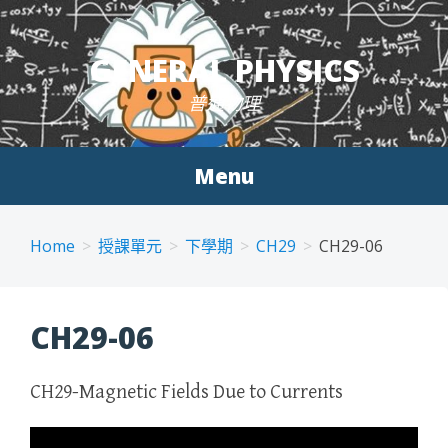
Skip to content
GENERAL PHYSICS
普通物理
Menu
Home
授課單元
下學期
CH29
CH29-06
CH29-06
CH29-Magnetic Fields Due to Currents